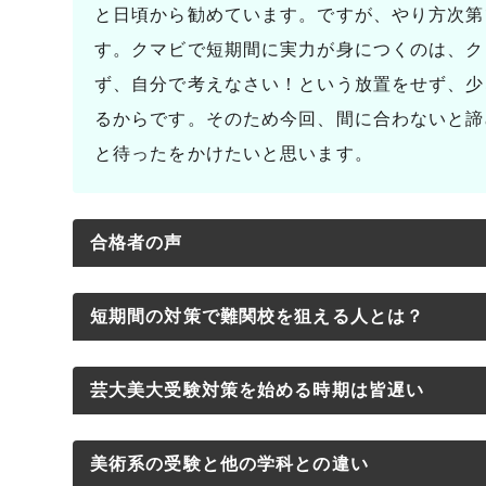
と日頃から勧めています。ですが、やり方次第
す。クマビで短期間に実力が身につくのは、ク
ず、自分で考えなさい！という放置をせず、少
るからです。そのため今回、間に合わないと諦
と待ったをかけたいと思います。
合格者の声
・志田 明彦
短期間の対策で難関校を狙える人とは？
・新井 隼人
・中村 怜
クマビで短期間の対策で難関校に合格できる人
芸大美大受験対策を始める時期は皆遅い
（１）指導したことをすぐにできること
（２）英語と国語の模試の点数が７割超えてい
芸大美大受験の対策を始める時期は人によっ
美術系の受験と他の学科との違い
（３）残りの通常授業と講習会を全て受講し受