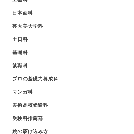
日本画科
芸大美大学科
す。これまでに学力を上げてきたり、スポーツに打ち込ん
土日科
ですが、これまで何もしてきた経験のない人はストレスに
基礎科
限ったことだと思いますが「めんどくさい」場合は正直に
就職科
ですから、クマビでは時間をかけて克服できるようにして
うになるものです。逆に難なくできる場合は短期間で次々
プロの基礎力養成科
マンガ科
合があります。その場合、感性では反応できないわけです
決します。「小さかったら大きくする」と単純なようです
美術高校受験科
です。右脳にのめり込むだけでなく、左脳を定期的に働か
受験科推薦部
まうとこの場合は解決しません。この場合は、短期間で対
絵の駆け込み寺
ば必ず克服できますので、諦めずに頑張って欲しいです。