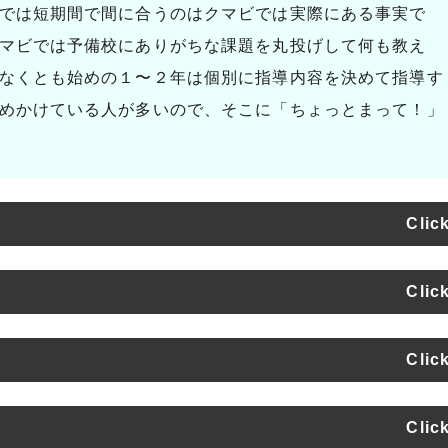
では短期間で間に合うのはクマビでは実際にある事実で
マビでは予備校にありがちな課題を丸投げして何も教え
なくとも始めの１〜２年は個別に指導内容を決めて指導す
めかけている人が多いので、そこに「ちょっとまって！」
Clic
Clic
には法則があります。
Clic
ること
て様々です。大体の人が進路を決めるのは高校３年生にな
Clic
験に専念すること