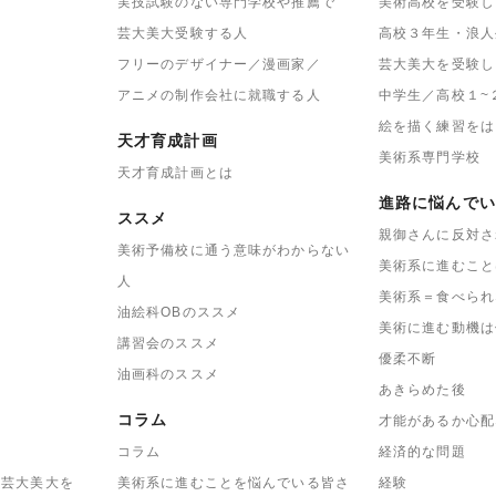
実技試験のない専門学校や推薦で
美術高校を受験し
芸大美大受験する人
高校３年生・浪人
フリーのデザイナー／漫画家／
芸大美大を受験し
アニメの制作会社に就職する人
中学生／高校１~
絵を描く練習をは
天才育成計画
美術系専門学校
天才育成計画とは
進路に悩んでい
ススメ
親御さんに反対さ
美術予備校に通う意味がわからない
美術系に進むこと
人
美術系＝食べられ
油絵科OBのススメ
美術に進む動機は
講習会のススメ
優柔不断
油画科のススメ
あきらめた後
コラム
才能があるか心配
コラム
経済的な問題
に芸大美大を
美術系に進むことを悩んでいる皆さ
経験