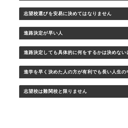
ってから。浪人してから進路が定まる人も少な
自分の頭の中で折り合いをつけるのにある程
美術系の受験をする場合、それまでに高校の
志望校選びを安易に決めてはなりません
「指導したことをすぐにできること」
える機会に、しっかりと考えを練っておくこと
そこは美術以外の学科との大きな違いです。高
指導したことをすぐにしてもらうことはとて
生の考えを断行されてしまい後でトラブルにな
以外でもプロやアーティストになれるものはあ
芸大美大を受験することを決めた時期の遅い
進路決定が早い人
も、できるか？できないか？の差が生まれます
時反対され社会人になってから通い始める人が
は美術に関しては高度な技術指導ができるスキ
下げる人には共通点があります。
なぜ差が生まれるか？は簡単です。それは注
つれきった親御さんの顔を見るとやはり捨て置
がいるのは美術予備校のほかないからです。高
１．間に合わない
芸大美大に進路を決めるのが早い人がいます
進路決定しても具体的に何をするかは決めない
間に上達するといえます。なぜならばクマビは
意を促しておきたい。子供の進路を決めるのは
とは簡単です。でも、課題の導入と指導と評価
２．美術の世界は食べていけないのでどこの大
いますから、HPでもページを設けている通り
１つずつ生徒に指導しています。指導したこと
なれば自分で考えて決めさせて良いのだと思い
先生が「何も教えてくれない」という声だった
３．情報がない
進路決定が早ければ様々な物事が有利に働き
芸大美大は難関校になるほど大学に入ってか
進学を早く決めた人の方が有利でも長い人生の
れば５ヶ月程度で間に合うようにカリキュラム
基本的に高校3年生や１浪の頃に人生の目標
す。それらは全て先生がよくわかっていないこ
間に合わないとの考えは、上で書いた通り間
せん。例えば社会に出てアートやデザインに触
す。難関校とは逆にFランクの大学になるほど
感性、所謂センスは注意力によって生まれま
ている意識の高い人はとても少ない。高校の時
に見抜きわかりやすく教えてくれます。もちろ
美術の世界は食べていけないというのは誤解
も間違った考えではありません。
は理由があります。難関校は大きな括りなので
高校3年生になるまでに進路を決めて美術予
意できるか？によって感覚を活かすことができ
志望校は難関校と限りません
人生を考えることも大切です。人並みに高校３
将来を見据えた指導をしている先生のもとでは
はり、実力のある人は食べています。つまり、
進路決定が早ければ、浪人するよりも高校生
なるからです。
せん。しかし、長い人生の中でそれほど大きな
クマビでは簡単な方法で生徒個々の注意力を
でしっかりと考えてみてください。今回の相談
いものです。
いのであれば、この世界はすでに終わっていま
が可能になります。これは周りの目を気にしな
難関校とは例えば東京藝術大学、多摩美術大
ますが、浪人してでも今の道に進んでよかった
難関校に抵抗がある場合、入りやすい大学を
します。
るということです。そして、皆さんが思ってい
範囲に難関校の受験対策ができる美術予備校が
ザイン学科です。これが、映像、アニメ、イン
ばならない壁が多かったので、迂回せずに一つ
りしていますが、別に強要するつもりも、強制
そして何より、才能でも何でもありません。「
通学圏内に美術予備校がある人はかなり有利な
できます。大学に専門的なイメージが増すこと
高校３年間で部活に打ち込んだ人もいるでし
も考えていません。ただ、頑張りどころが受験
例を挙げます。