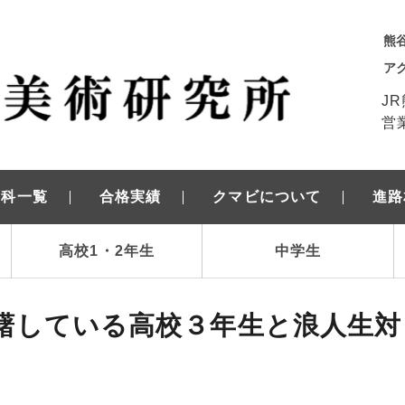
熊
ア
J
営業
学科一覧
合格実績
クマビについて
進路
高校1・2年生
中学生
躇している高校３年生と浪人生対