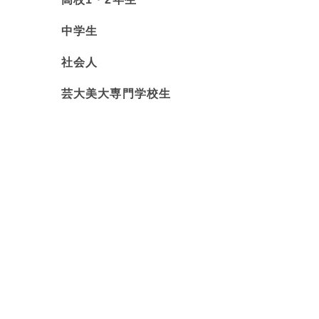
１．めんどうくさい
中学生
２．認識できない
社会人
めんどうくさい場合はストレス耐性の問題で
芸大美大専門学校生
できた経験のある人にはあまり見られない傾向
対する抵抗がどうしても弱いのです。クマビに
先生にそう告白するべきです。仕方のないこと
いきます。これは時間をかければ必ずできるよ
にできるようになります。
めんどうくさい訳ではなく、認識できない場
から、ロジックに解決をはかっていけば必ず解
が言葉で考える機会を頻繁に設けて対処するの
せます。脊髄反射的に感覚の世界に没入してし
策することはできません。ですが時間をかけれ