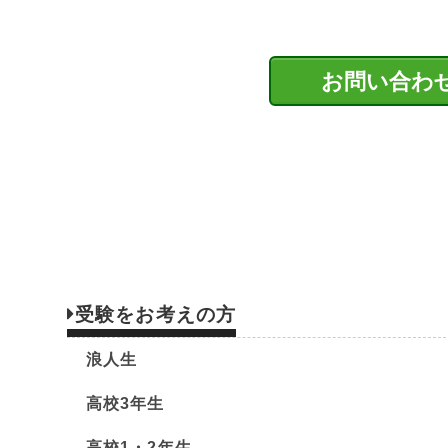
私はもう５０代です。周りの人間に話を聞く
クマビでは早ければ中学生でも受験対策を始
します。
ースもあると思います。でも、それぞれが人生
るだけです。
（１）鉛筆で描いた部分に鉛筆を持つ利き腕を
これは紛れもない事実です。大学で何かを教わ
始める人がいます。
大学では伝えることとは何か？伝わるとは何
す。
難関校以外を志望する人にも一生懸命指導し
（２）構図が悪い場合は修正する
だ、大学に行ったことを、その後、この世界に
お問い合わ
して、技術は日々進歩し最先端の技術、状況に
浪人というイメージを受け入れられない人が
この２つは最初に確認しています。そしてその
す。カードは学歴が全てではありません。でも
バスに組まれているものは必ずしも最先端の技
浪人は「恥」と考える人がいますが、美術の
人によっては、精神的な理由や、教員になる
情報がないということはとても問題です。情
クレバーに捉えていることと思います。自分が
企業に勤める際に浪人は不味いように考える
いったことがあります。
描いた部分に利き腕を置いてしまうというの
ここで全て書きつくすことはできないので聞き
思います。その上で有効だと考える技術を学ん
す。言うまでもなく実力がなければ仕事にはな
難関校はハードルが高くプレッシャーに感じ
消してしまったり、濁らせて鈍くしてしまった
美術系の大学で身につけることは、資格や免
ン学部の３浪だった先生は博報堂。２浪だった
デザイン研究所などはとても入りやすい大学で
です。それを注意しても全く改善できない場合
く、社会や、美術の歴史や、世界を見据えるよ
は国立印刷局（お札を作る所です）。油絵科の
少し勉強ができる人は学力で７割越えていれ
場合が多いです。
必要なデザインやアートを考えて形にしていく
に勤める際に大切なことは実力だといえます。
ることはありません。
う場所です。その前に小さく自分を決めてしま
ても辛く大変です。ですが長い人生の中でほん
受験をお考えの方
多摩美術大学、武蔵野美術大学でも、環境系
構図が悪い場合の修正というのは、描いた物
とはこれからの社会では生きていく上で有効な
たにとっても同じことです。
推薦でも東北工芸大学、女子美術大学など今
よっている部分があれば左にずらしたりします
浪人生
能力があれば食べていけないことはありません
教員養成大学、いわゆる教育系の大学は群馬
す。その場合に対策は残念ですが短期間で終わ
高校3年生
やすい大学です。実技試験の対策は今から十分
一般の世界と違って美術の世界は面白いです
できない場合いくつか理由があります。
高校1・2年生