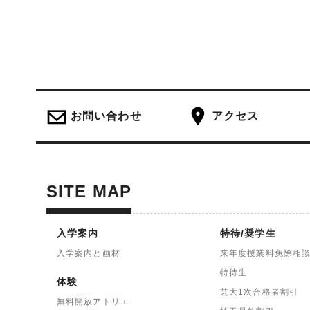
ちなみにこのような問題についてクマビはとて
方は他校では難しい。おこがましいようですが
をお勧めします。これはクマビが短期間で対策
お問い合わせ
アクセス
SITE MAP
入学案内
特待/奨学生
入学案内と画材
来年度授業料免除相
特待生
体験
芸大1次合格者割引
無料開放アトリエ