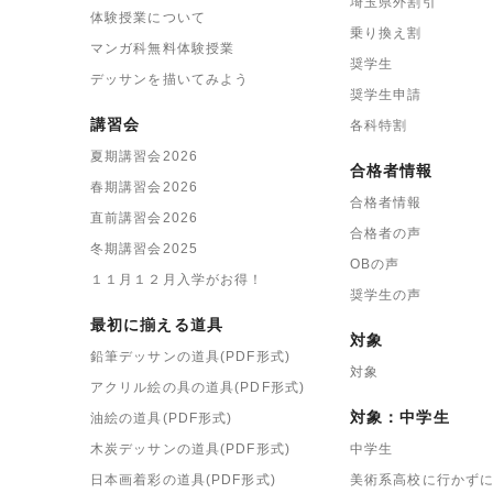
埼玉県外割引
体験授業について
乗り換え割
マンガ科無料体験授業
奨学生
デッサンを描いてみよう
奨学生申請
講習会
各科特割
夏期講習会2026
合格者情報
春期講習会2026
合格者情報
直前講習会2026
合格者の声
冬期講習会2025
OBの声
１１月１２月入学がお得！
奨学生の声
最初に揃える道具
対象
鉛筆デッサンの道具(PDF形式)
対象
アクリル絵の具の道具(PDF形式)
対象：中学生
油絵の道具(PDF形式)
木炭デッサンの道具(PDF形式)
中学生
日本画着彩の道具(PDF形式)
美術系高校に行かず