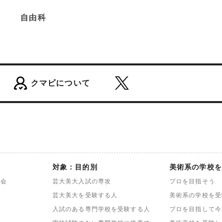
も精通しています。ここに少し例をあげたような対応の仕
自由科
このような問題がある場合、真剣に解決したければクマビ
できる所以でもあります。
クマビについて
対象：目的別
美術系の学校を
談会
芸大美大入試の専攻
プロを目指そう
芸大美大を受験する人
美術系の学校を受
入試のある専門学校を受験する人
プロを目指して今