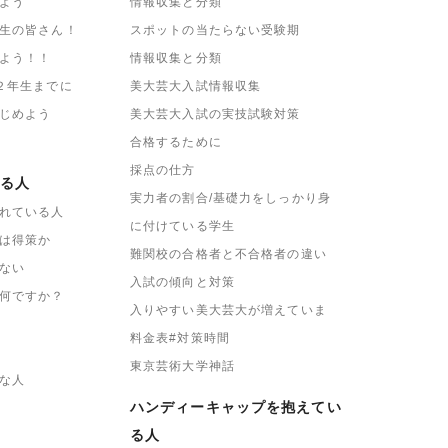
よう
情報収集と分類
生の皆さん！
スポットの当たらない受験期
よう！！
情報収集と分類
２年生までに
美大芸大入試情報収集
じめよう
美大芸大入試の実技試験対策
合格するために
採点の仕方
る人
実力者の割合/基礎力をしっかり身
れている人
に付けている学生
は得策か
難関校の合格者と不合格者の違い
ない
入試の傾向と対策
何ですか？
入りやすい美大芸大が増えていま
料金表#対策時間
東京芸術大学神話
な人
ハンディーキャップを抱えてい
る人