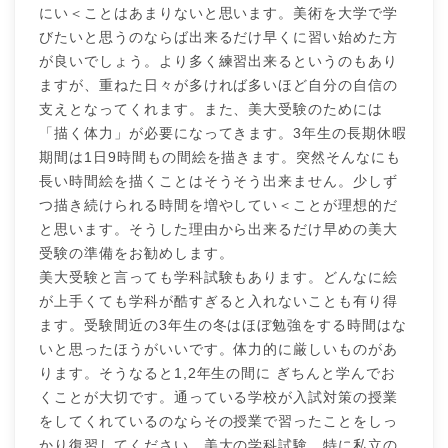
にい＜ことはあまりないと思います。美術を大学で学
びたいと思うのならば出来るだけ早くに習い始めた方
が良いでしょう。より多く練習出来るというのもあり
ますが、重ねた日々が多ければ多いほど自分の自信の
支えとなってくれます。また、美大受験のためには
「描く体力」が必要になってきます。3年生の長期休暇
期間は1日9時間もの間絵を描きます。突然そんなにも
長い時間絵を描くことはそうそう出来ません。少しず
つ描き続けられる時間を増やしてい＜ことが理想的だ
と思います。そうした理由から出来るだけ早めの美大
受験の準備をお勧めします。
美大受験と言っても学科試験もあります。どんなに絵
が上手くても学科が酷すぎると入れないことも有り得
ます。受験間近の3年生の冬はほぼ勉強をする時間はな
いと思ったほうがいいです。体力的に厳しいものがあ
ります。そうなると1,2年生の間に ぎちんと学んでお
くことが大切です。通っている学校が入試対策の授業
をしてくれているのならその授業で習ったことをしっ
かり復習してください。美大の学科試験、特に私立の