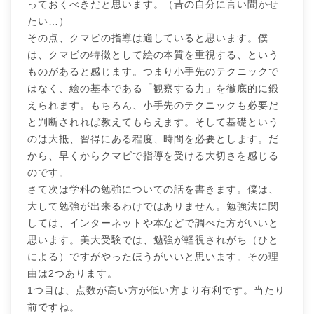
っておくべきだと思います。（昔の自分に言い聞かせ
たい…）
その点、クマビの指導は適していると思います。僕
は、クマビの特徴として絵の本質を重視する、という
ものがあると感じます。つまり小手先のテクニックで
はなく、絵の基本である「観察する力」を徹底的に鍛
えられます。もちろん、小手先のテクニックも必要だ
と判断されれば教えてもらえます。そして基礎という
のは大抵、習得にある程度、時間を必要とします。だ
から、早くからクマビで指導を受ける大切さを感じる
のです。
さて次は学科の勉強についての話を書きます。僕は、
大して勉強が出来るわけではありません。勉強法に関
しては、インターネットや本などで調べた方がいいと
思います。美大受験では、勉強が軽視されがち（ひと
による）ですがやったほうがいいと思います。その理
由は2つあります。
1つ目は、点数が高い方が低い方より有利です。当たり
前ですね。