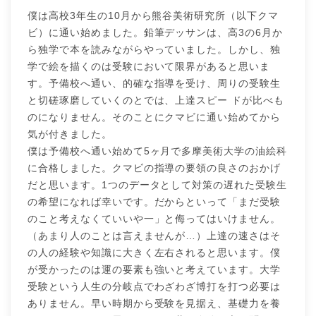
僕は高校3年生の10月から熊谷美術研究所（以下クマ
ビ）に通い始めました。鉛筆デッサンは、高3の6月か
ら独学で本を読みながらやっていました。しかし、独
学で絵を描くのは受験において限界があると思いま
す。予備校へ通い、的確な指導を受け、周りの受験生
と切磋琢磨していくのとでは、上達スピー ドが比べも
のになりません。そのことにクマビに通い始めてから
気が付きました。
僕は予備校へ通い始めて5ヶ月で多摩美術大学の油絵科
に合格しました。クマビの指導の要領の良さのおかげ
だと思います。1つのデータとして対策の遅れた受験生
の希望になれば幸いです。だからといって「まだ受験
のこと考えなくていいや一」と侮ってはいけません。
（あまり人のことは言えませんが…）上達の速さはそ
の人の経験や知識に大きく左右されると思います。僕
が受かったのは運の要素も強いと考えています。大学
受験という人生の分岐点でわざわざ博打を打つ必要は
ありません。早い時期から受験を見据え、基礎力を養