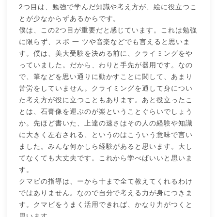
2つ目は、勉強で学んだ知識や考え方が、絵に役立つこ
とが少なからずあるからです。
僕は、この2つ目が重要だと感じています。これは勉強
に限らず、スポ 一 ツや音楽などでも言えると思いま
す。僕は、美大受験を決める前に、クライミングをや
っていました。だから、わりと手先が器用です。なの
で、筆などを思い通りに動かすことに関して、あまり
苦労をしていません。クライミングを通して身につい
た考え方が役に立つこともあります。あと役立ったこ
とは、石膏像を運ぶのが楽ということぐらいでしょう
か。先ほど書いた、上達の速さはその人の経験や知識
に大きく左右される、というのはこういう意味で言い
ました。みんな何かしら経験があると思います。大し
てなくても大丈夫です。これから学べばいいと思いま
す。
クマビの指導は、ーから十まで全て教えてくれるわけ
ではありません。なので自分で考える力が身につきま
す。クマビをうまく活用できれば、かなり力がつくと
思います。