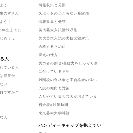
よう
情報収集と分類
生の皆さん！
スポットの当たらない受験期
よう！！
情報収集と分類
２年生までに
美大芸大入試情報収集
じめよう
美大芸大入試の実技試験対策
合格するために
採点の仕方
る人
実力者の割合/基礎力をしっかり身
れている人
に付けている学生
は得策か
難関校の合格者と不合格者の違い
ない
入試の傾向と対策
何ですか？
入りやすい美大芸大が増えていま
料金表#対策時間
東京芸術大学神話
な人
ハンディーキャップを抱えてい