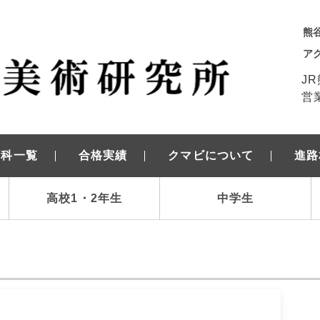
熊
ア
J
営業
学科一覧
合格実績
クマビについて
進路
高校1・2年生
中学生