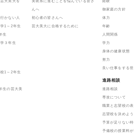
に芸大美大を
美術系に進むことを悩んでいる皆さ
経験
んへ
御家庭の方針
も行かない人
初心者の皆さんへ
体力
学1～2年生
芸大美大に合格するために
年齢
年生
人間関係
中学３年生
学力
身体の健康状態
努力
良い仕事をする世
校1～2年生
進路相談
年生の芸大美
進路相談
専攻について
職業と志望校の表
志望校を決めよう
予算が足りない時
予備校の授業料が