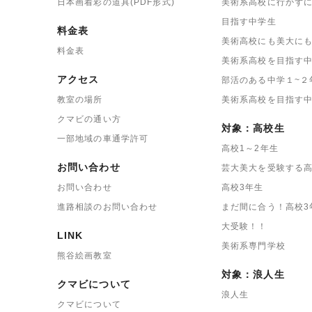
日本画着彩の道具(PDF形式)
美術系高校に行かず
目指す中学生
料金表
美術高校にも美大に
料金表
美術系高校を目指す中
アクセス
部活のある中学１~２
教室の場所
美術系高校を目指す
クマビの通い方
対象：高校生
一部地域の車通学許可
高校1～2年生
お問い合わせ
芸大美大を受験する高
お問い合わせ
高校3年生
進路相談のお問い合わせ
まだ間に合う！高校3
大受験！！
LINK
美術系専門学校
熊谷絵画教室
対象：浪人生
クマビについて
浪人生
クマビについて