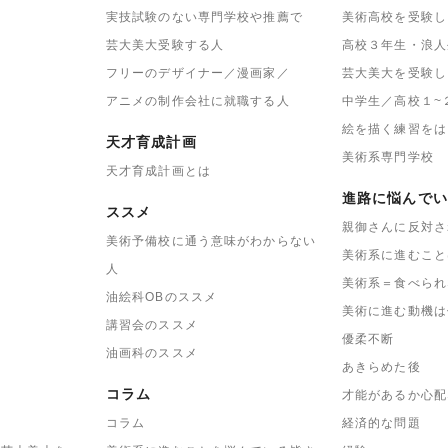
実技試験のない専門学校や推薦で
美術高校を受験し
芸大美大受験する人
高校３年生・浪人
フリーのデザイナー／漫画家／
芸大美大を受験し
アニメの制作会社に就職する人
中学生／高校１~
絵を描く練習をは
天才育成計画
美術系専門学校
天才育成計画とは
進路に悩んでい
ススメ
親御さんに反対さ
美術予備校に通う意味がわからない
美術系に進むこと
人
美術系＝食べられ
油絵科OBのススメ
美術に進む動機は
講習会のススメ
優柔不断
油画科のススメ
あきらめた後
コラム
才能があるか心配
コラム
経済的な問題