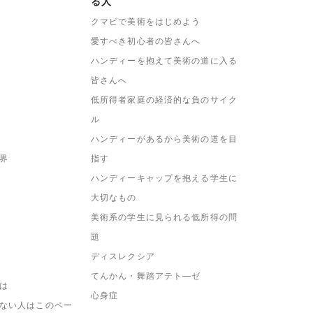
る人
クマビで美術をはじめよう
愛すべき初心者の皆さんへ
ハンディーを抱えて美術の道に入る
皆さんへ
低所得者家庭の経済的な負のサイク
ル
ハンディーがあるから美術の道を目
界
指す
ハンディーキャップを抱える学生に
大切なもの
美術系の学生に見られる低所得の問
題
ディスレクシア
てんかん・舞踏アテト―ゼ
は
心身症
ない人はこのペー