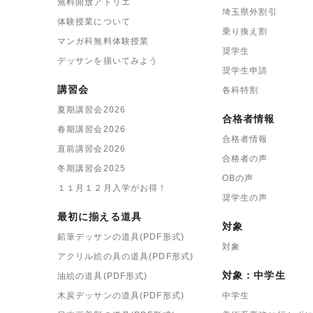
無料開放アトリエ
埼玉県外割引
体験授業について
乗り換え割
マンガ科無料体験授業
奨学生
デッサンを描いてみよう
奨学生申請
講習会
各科特割
夏期講習会2026
合格者情報
春期講習会2026
合格者情報
直前講習会2026
合格者の声
冬期講習会2025
OBの声
１１月１２月入学がお得！
奨学生の声
最初に揃える道具
対象
鉛筆デッサンの道具(PDF形式)
対象
アクリル絵の具の道具(PDF形式)
対象：中学生
油絵の道具(PDF形式)
木炭デッサンの道具(PDF形式)
中学生