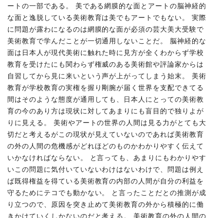
ートの一部である。 美である網膜的な面とアートの脳神経的
な面と逸脱している美術教育は美でもアートでもない。 実際
に問題が露わになるのは網膜的な面が必須の芸大美大受験で
美術教育で学んだことが一切通用しないことだ。 脳神経的な
面は日本人が現代美術に触れた時に見方が全くわからず学校
教育を受けたにも関わらず権威のある美術館や評論家からは
自習してから見に来いという声が上がってしまう始末。 美術
教育が学校教育の実権を握り剛腕が届く世界を支配できてる
間はそのような態度が通用しても、日本人にとっての美術教
育の今のあり方は現状に対してあまりにも盲目的で独りよが
りに見える。 美術やアートの世界の人間は見る力がとても大
切だと考えるがこの現状が見えていないのであれば美術教育
の外の人間の危機感がどれほどのものかわかりやすく伝えて
いかなければならない。 と言っても、あまりにもわかりやす
いこの問題に気付いていないわけはないわけで、問題は例え
ば既得権益を得ている美術教育の内部の人間が自分の利益を
守るためにテコでも動かない。 と言ったことだとの推測が成
り立つので、原因を突き止めて美術教育の外から積極的に働
きかけていくしかないのだと考える。 美術教育の外の人間の