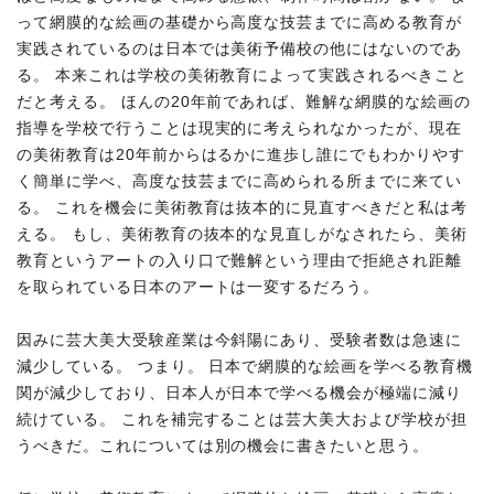
って網膜的な絵画の基礎から高度な技芸までに高める教育が
実践されているのは日本では美術予備校の他にはないのであ
る。 本来これは学校の美術教育によって実践されるべきこと
だと考える。 ほんの20年前であれば、難解な網膜的な絵画の
指導を学校で行うことは現実的に考えられなかったが、現在
の美術教育は20年前からはるかに進歩し誰にでもわかりやす
く簡単に学べ、高度な技芸までに高められる所までに来てい
る。 これを機会に美術教育は抜本的に見直すべきだと私は考
える。 もし、美術教育の抜本的な見直しがなされたら、美術
教育というアートの入り口で難解という理由で拒絶され距離
を取られている日本のアートは一変するだろう。
因みに芸大美大受験産業は今斜陽にあり、受験者数は急速に
減少している。 つまり。 日本で網膜的な絵画を学べる教育機
関が減少しており、日本人が日本で学べる機会が極端に減り
続けている。 これを補完することは芸大美大および学校が担
うべきだ。これについては別の機会に書きたいと思う。