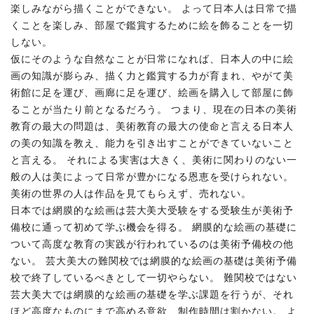
楽しみながら描くことができない。 よって日本人は日常で描
くことを楽しみ、部屋で鑑賞するために絵を飾ることを一切
しない。
仮にそのような自然なことが日常になれば、日本人の中に絵
画の知識が膨らみ、描く力と鑑賞する力が育まれ、やがて美
術館に足を運び、画廊に足を運び、絵画を購入して部屋に飾
ることが当たり前となるだろう。 つまり、現在の日本の美術
教育の最大の問題は、美術教育の最大の使命と言える日本人
の美の知識を教え、能力を引き出すことができていないこと
と言える。 それによる実害は大きく、美術に関わりのない一
般の人は美によって日常が豊かになる恩恵を受けられない。
美術の世界の人は作品を見てもらえず、売れない。
日本では網膜的な絵画は芸大美大受験をする受験生が美術予
備校に通って初めて学ぶ機会を得る。 網膜的な絵画の基礎に
ついて高度な教育の実践が行われているのは美術予備校の他
ない。 芸大美大の難関校では網膜的な絵画の基礎は美術予備
校で終了しているべきとして一切やらない。 難関校ではない
芸大美大では網膜的な絵画の基礎を学ぶ課題を行うが、それ
ほど高度なものにまで高める意欲、制作時間は割かない。 よ