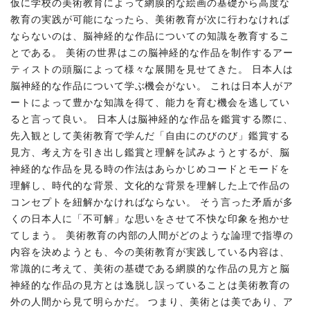
仮に学校の美術教育によって網膜的な絵画の基礎から高度な
教育の実践が可能になったら、美術教育が次に行わなければ
ならないのは、脳神経的な作品についての知識を教育するこ
とである。 美術の世界はこの脳神経的な作品を制作するアー
ティストの頭脳によって様々な展開を見せてきた。 日本人は
脳神経的な作品について学ぶ機会がない。 これは日本人がア
ートによって豊かな知識を得て、能力を育む機会を逃してい
ると言って良い。 日本人は脳神経的な作品を鑑賞する際に、
先入観として美術教育で学んだ「自由にのびのび」鑑賞する
見方、考え方を引き出し鑑賞と理解を試みようとするが、脳
神経的な作品を見る時の作法はあらかじめコードとモードを
理解し、時代的な背景、文化的な背景を理解した上で作品の
コンセプトを紐解かなければならない。 そう言った矛盾が多
くの日本人に「不可解」な思いをさせて不快な印象を抱かせ
てしまう。 美術教育の内部の人間がどのような論理で指導の
内容を決めようとも、今の美術教育が実践している内容は、
常識的に考えて、美術の基礎である網膜的な作品の見方と脳
神経的な作品の見方とは逸脱し誤っていることは美術教育の
外の人間から見て明らかだ。 つまり、美術とは美であり、ア