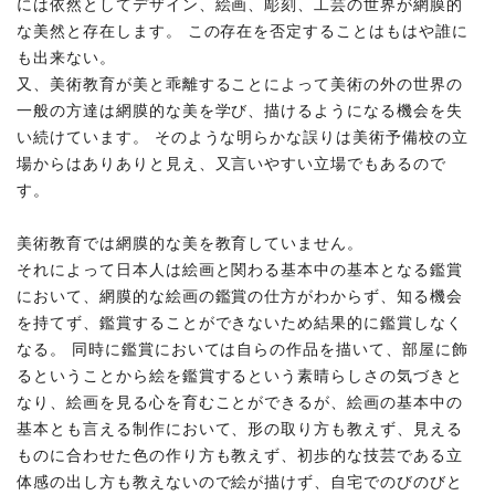
には依然としてデザイン、絵画、彫刻、工芸の世界が網膜的
な美然と存在します。 この存在を否定することはもはや誰に
も出来ない。
又、美術教育が美と乖離することによって美術の外の世界の
一般の方達は網膜的な美を学び、描けるようになる機会を失
い続けています。 そのような明らかな誤りは美術予備校の立
場からはありありと見え、又言いやすい立場でもあるので
す。
美術教育では網膜的な美を教育していません。
それによって日本人は絵画と関わる基本中の基本となる鑑賞
において、網膜的な絵画の鑑賞の仕方がわからず、知る機会
を持てず、鑑賞することができないため結果的に鑑賞しなく
なる。 同時に鑑賞においては自らの作品を描いて、部屋に飾
るということから絵を鑑賞するという素晴らしさの気づきと
なり、絵画を見る心を育むことができるが、絵画の基本中の
基本とも言える制作において、形の取り方も教えず、見える
ものに合わせた色の作り方も教えず、初歩的な技芸である立
体感の出し方も教えないので絵が描けず、自宅でのびのびと