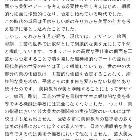
面から美術やアートを考える必要性を強く考えはじめ、網膜
的な絵画に懐疑的になり、否定し始めている時代でした。
この時代の成果は子供らしい絵の在り方から美育の仕方を考
え指導に落とし込めたことでした。
しかし、それから年月が経ち、現代では、デザイン、絵画、
彫刻、工芸の世界では依然として網膜的な美を元にして平然
と機能しています。 つまりアートの高度な手仕事の側面を工
芸から否定することで端を発した脳神経的なアートの流れは
現代美術の世界の中では正しく機能していても、世の中の大
部分の美の価値観は、工芸的な価値を否定することなく、網
膜的な美を求め、平然とそのまま何も変わらない状態であり
続けたのです。 美術教育が美と乖離することによってデザイ
ン、絵画、彫刻、工芸の世界を目指す学生に網膜的な美を指
導できる機能は学校には完全になくなりました。 つまり、美
の指導において芸大美大の難関校の実技試験のレベルには学
校は手も足も出ません。 受験を前に美術教育の指導者の多く
は美の指導においては全くの素人です。 日本で網膜的な美を
指導できるのは美術予備校において他なりません。 芸大美大