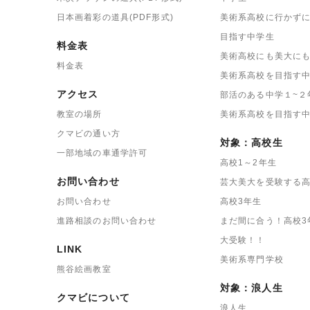
日本画着彩の道具(PDF形式)
美術系高校に行かず
目指す中学生
料金表
美術高校にも美大に
料金表
美術系高校を目指す中
アクセス
部活のある中学１~２
教室の場所
美術系高校を目指す
クマビの通い方
対象：高校生
一部地域の車通学許可
高校1～2年生
お問い合わせ
芸大美大を受験する高
お問い合わせ
高校3年生
進路相談のお問い合わせ
まだ間に合う！高校3
大受験！！
LINK
美術系専門学校
熊谷絵画教室
対象：浪人生
クマビについて
浪人生