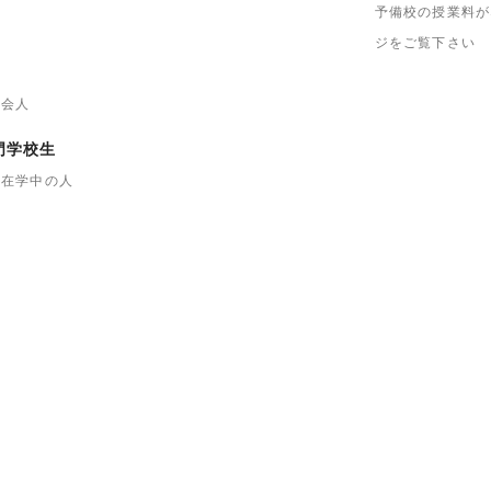
予備校の授業料が
ジをご覧下さい
社会人
門学校生
に在学中の人