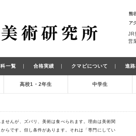
熊
ア
J
営業
学科一覧
合格実績
クマビについて
進路
高校1・2年生
中学生
れませんが、ズバリ、美術は食べられます。理由は美術関
るからです。但し条件があります。それは「専門にしてい