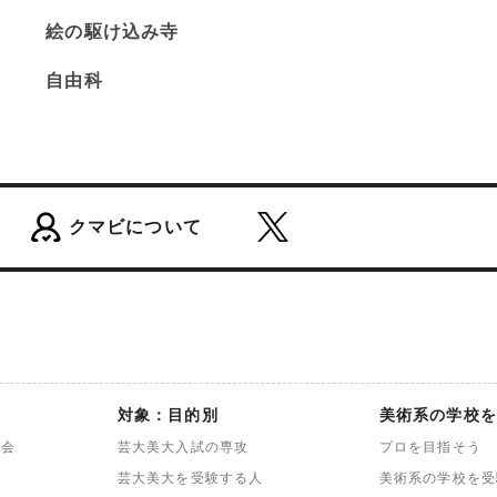
絵の駆け込み寺
自由科
クマビについて
対象：目的別
美術系の学校を
談会
芸大美大入試の専攻
プロを目指そう
芸大美大を受験する人
美術系の学校を受