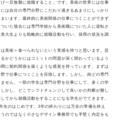
下げ一旦無難に就職すること」です。美術の世界には仕事
中には自分の専門分野にこだわり過ぎるあまりにしっかり
しまいます。最終的に美術関係の仕事につくことができず
についた場合には専門学校から美術職についた人に逆転さ
大美大生よりも戦略的に就職活動を行い、採用の状況を調
くは美術＝食べられないという実感を持つと思います。芸
きるかどうかにはコミットの問題が深く関わっているよう
の間に契約関係を築くような感覚を持っています。まずは
分野で仕事につくことを目指します。しかし、殆どの専門
りません。一部の学生は専門分野を仕事にして、多くの学
。しかし、どこでシフトチェンジして良いかの判断が難し
業してから就職活動をすることになる学生がでてきます。
年生のはじめです。3年の終わりには万全の準備を終え
狙うのではなく小さなデザイン事務所でも手堅く内定をも