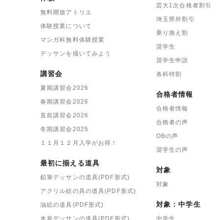
芸大1次合格者割引
無料開放アトリエ
埼玉県外割引
体験授業について
乗り換え割
マンガ科無料体験授業
奨学生
デッサンを描いてみよう
奨学生申請
講習会
各科特割
夏期講習会2026
合格者情報
春期講習会2026
合格者情報
直前講習会2026
合格者の声
冬期講習会2025
OBの声
１１月１２月入学がお得！
奨学生の声
最初に揃える道具
対象
鉛筆デッサンの道具(PDF形式)
対象
アクリル絵の具の道具(PDF形式)
対象：中学生
油絵の道具(PDF形式)
木炭デッサンの道具(PDF形式)
中学生