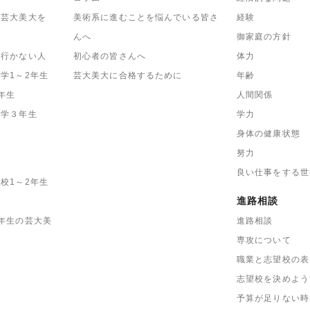
に芸大美大を
美術系に進むことを悩んでいる皆さ
経験
んへ
御家庭の方針
も行かない人
初心者の皆さんへ
体力
学1～2年生
芸大美大に合格するために
年齢
年生
人間関係
中学３年生
学力
身体の健康状態
努力
良い仕事をする世
校1～2年生
進路相談
年生の芸大美
進路相談
専攻について
職業と志望校の表
志望校を決めよう
予算が足りない時