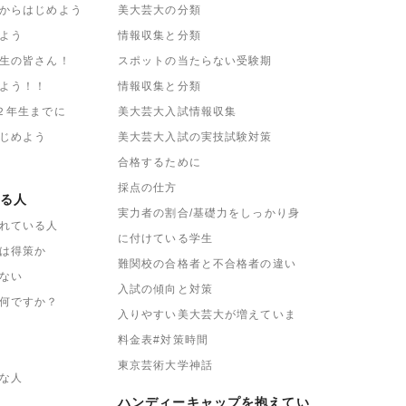
からはじめよう
美大芸大の分類
よう
情報収集と分類
生の皆さん！
スポットの当たらない受験期
よう！！
情報収集と分類
２年生までに
美大芸大入試情報収集
じめよう
美大芸大入試の実技試験対策
合格するために
採点の仕方
る人
実力者の割合/基礎力をしっかり身
れている人
に付けている学生
は得策か
難関校の合格者と不合格者の違い
ない
入試の傾向と対策
何ですか？
入りやすい美大芸大が増えていま
料金表#対策時間
東京芸術大学神話
な人
ハンディーキャップを抱えてい