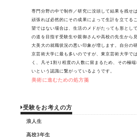
専門分野の中で制作／研究に没頭して結果を残せ
頑張れば必然的にその成果によって生計を立てる
望ではない場合は、生活のメドがたっても形とし
の道を目指す受験生や親御さんや高校の先生から
大美大の就職状況の悪い印象が増します。自分の
京芸術大学に最も多いのですが、東京芸術大学で
く、凡そ1割り程度の人数に留まるため、その極
いという認識に繋がっているようです。
美術に進むための処方箋
受験をお考えの方
浪人生
高校3年生