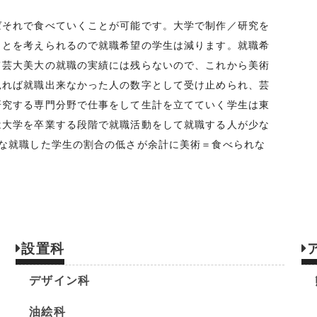
ばそれで食べていくことが可能です。大学で制作／研究を
ことを考えられるので就職希望の学生は減ります。就職希
て芸大美大の就職の実績には残らないので、これから美術
見れば就職出来なかった人の数字として受け止められ、芸
研究する専門分野で仕事をして生計を立てていく学生は東
は大学を卒業する段階で就職活動をして就職する人が少な
端な就職した学生の割合の低さが余計に美術＝食べられな
設置科
デザイン科
油絵科