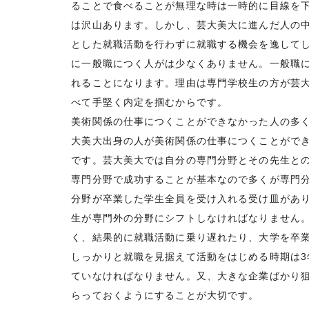
ることで食べることが無理な時は一時的に目線を
は沢山あります。しかし、芸大美大に進んだ人の
とした就職活動を行わずに就職する機会を逸して
に一般職につく人がは少なくありません。一般職
れることになります。理由は専門学校生の方が芸
べて手堅く内定を掴むからです。
美術関係の仕事につくことができなかった人の多
大美大出身の人が美術関係の仕事につくことがで
です。芸大美大では自分の専門分野とその先生と
専門分野で成功することが基本なので多くが専門
分野が卒業した学生全員を受け入れる受け皿があ
生が専門外の分野にシフトしなければなりません
く、結果的に就職活動に乗り遅れたり、大学を卒
しっかりと就職を見据えて活動をはじめる時期は3
ていなければなりません。又、大きな企業ばかり
らっておくようにすることが大切です。