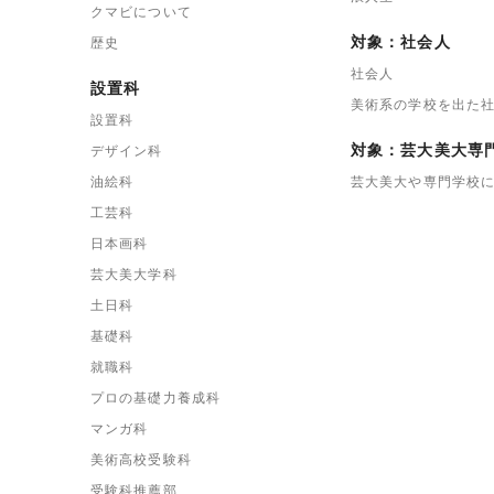
クマビについて
対象：社会人
歴史
社会人
設置科
美術系の学校を出た
設置科
対象：芸大美大専
デザイン科
油絵科
芸大美大や専門学校
工芸科
日本画科
芸大美大学科
土日科
基礎科
就職科
プロの基礎力養成科
マンガ科
美術高校受験科
受験科推薦部